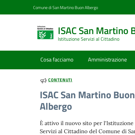
Vai al contenuto
accedi al menu
footer.enter
Comune di San Martino Buon Albergo
ISAC San Martino 
Istituzione Servizi al Cittadino
Cosa facciamo
Amministrazione
CONTENUTI
ISAC San Martino Buon
Albergo
È attivo il nuovo sito per l'Istituzio
Servizi al Cittadino del Comune di S