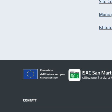
Sito C
Munici
Istitu
ISAC San Mart
Istituzione Servizi al
CONTATTI