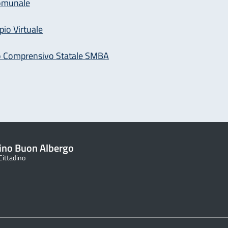
omunale
pio Virtuale
to Comprensivo Statale SMBA
ino Buon Albergo
 Cittadino