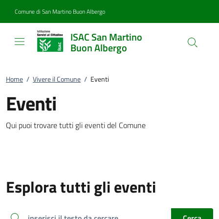
Vai al contenuto
accedi al menu
footer.enter
Comune di San Martino Buon Albergo
ISAC San Martino
Buon Albergo
Home
/
Vivere il Comune
/
Eventi
Eventi
Qui puoi trovare tutti gli eventi del Comune
Esplora tutti gli eventi
inserisci il testo da cercare
Cerca