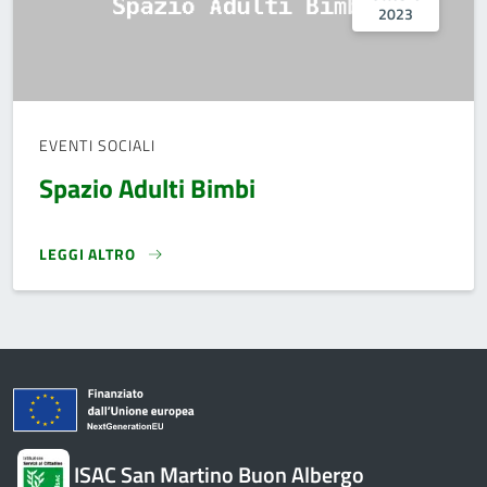
2023
EVENTI SOCIALI
Spazio Adulti Bimbi
LEGGI ALTRO
SPAZIO ADULTI BIMBI}
ISAC San Martino Buon Albergo