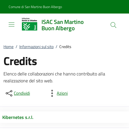
Vai al contenuto
accedi al menu
footer.enter
Comune di San Martino Buon Albergo
ISAC San Martino
Buon Albergo
Home
/
Informazioni sul sito
/
Credits
Credits
Elenco delle collaborazioni che hanno contribuito alla
realizzazione del sito web.
Condividi
Azioni
Kibernetes s.r.l.