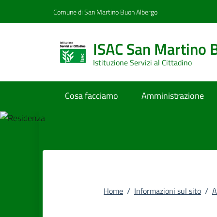
Vai al contenuto
accedi al menu
footer.enter
Comune di San Martino Buon Albergo
ISAC San Martino 
Istituzione Servizi al Cittadino
Cosa facciamo
Amministrazione
Home
/
Informazioni sul sito
/
A