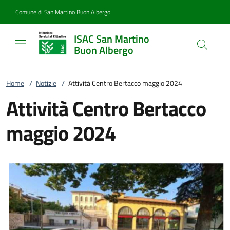
Vai al contenuto
accedi al menu
footer.enter
Comune di San Martino Buon Albergo
ISAC San Martino
Buon Albergo
Home
/
Notizie
/
Attività Centro Bertacco maggio 2024
Attività Centro Bertacco
maggio 2024