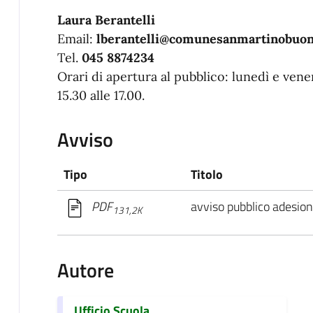
Laura Berantelli
Email:
lberantelli@comunesanmartinobuona
Tel.
045 8874234
Orari di apertura al pubblico: lunedì e vener
15.30 alle 17.00.
Avviso
Tipo
Titolo
avviso pubblico adesione
PDF
131,2K
Autore
Ufficio Scuola