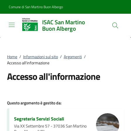
Vai al contenuto
accedi al menu
footer.enter
Comune di San Martino Buon Albergo
ISAC San Martino
Buon Albergo
Home
/
Informazioni sul sito
/
Argomenti
/
Accesso all'informazione
Accesso all'informazione
Questo argomento è gestito da:
Segreteria Servizi Sociali
Via XX Settembre 57 - 37036 San Martino