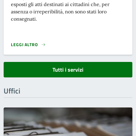
esposti gli atti destinati ai cittadini che, per
assenza o irreperibilità, non sono stati loro
consegnati.
LEGGI ALTRO
ALBO PRETORIO}
Tutti i servizi
Uffici